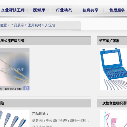
企业帮扶工程
医耗库
行业动态
信息共享
售后服
位置 >
产品展示
>
医用耗材
>
人流包
压式流产吸引管
子宫颈扩张器
匙
一次性宫腔组织吸
产品用途：
供各医疗单位妇产科进行妇科手术时，