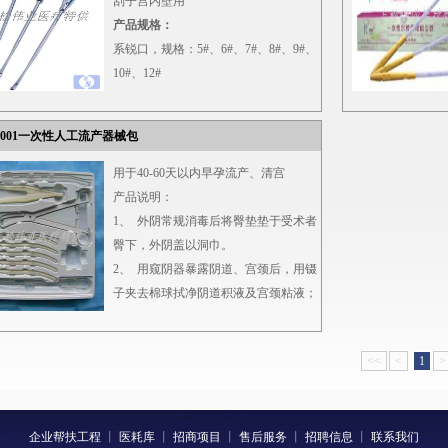
刮子宫内壁用
产品规格：
系锐口，规格：5#、6#、7#、8#、9#、
10#、12#
主要材料：
黄铜材
G001一次性人工流产器械包
用于40-60天以内早孕流产、清宫
产品说明：
1、 外阴常规消毒后将臀垫垫于受术者
臀下，外阴盖以洞巾。
2、 用窥阴器暴露阴道、宫颈后，用镊
子夹去棉球拭净阴道积液及宫颈粘液；
再涂消毒液。
3、 用宫颈钳住宫颈前唇，向外前方牵
<<
<
1
>
引，再用消毒液消毒宫颈。
4、 根据子宫位置用探针顺宫腔深度。
5、 从细到粗依次选取宫颈扩张条插入
企业帮扶工程
丨
宫颈管进行扩张；直到扩张宫颈至比所
医耗库
丨
招商项目
丨
售后服务
丨
招聘信息
丨
联系我们