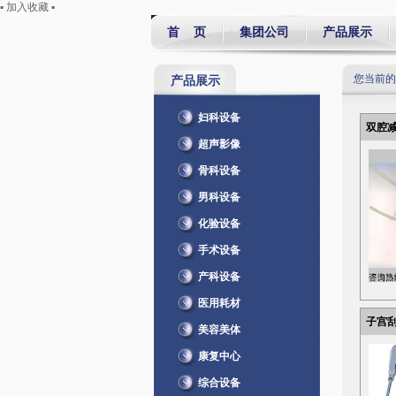
▪ 加入收藏 ▪
首 页
集团公司
产品展示
您当前的
产品展示
妇科设备
双腔减
超声影像
骨科设备
男科设备
化验设备
手术设备
产科设备
医用耗材
子宫刮
美容美体
康复中心
综合设备